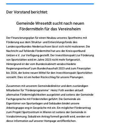
Der Vorstand berichtet:
Gemeinde Wresetdt sucht nach neuen
Fördermitteln für das Vereinsheim
Der Finanzierungsplan für einen Neubau unseres Sportheims mit
Förderung aus dem Struktur- und Entwicklungsfonds des
Landessportbundes Niedersachsen lässt sich nicht realisieren. Die
Nachricht auf fehlende Fördermittel hat uns der Kreissportbund
Uelzen e.V. zur Verfügung gestellt. Der Investitionspakt zur Förderung
von Sportstätten wird im Jahre 2023 nicht mehr fortgesetzt.
Hintergrund ist der vom Bundeskabinett verabschiedete
Regierungsentwurf zum Bundeshaushalt 2023 und zum Finanzplan
bis 2026, der keine neuen Mittel für den Investitionspakt Sportstätten
vorsieht. Dies ist ein herber Rückschlag für unsere Planungen.
Zusammen mit unserem Gemeindedirektor und dem zuständigen
Mitarbeiter für "Förderprogramme" Heinz Foth werden aktuell
alternative Fördermöglichkeiten ausgelotet und seitens der Gemeinde
Fachgespräche mit Förderstellen geführt. Die Gemeinde als
Eigentümer von Sportanlagen und Gebäuden bindet unsere
Arbeitsgruppe eng in Gespräche mit ein. Ein möglicher Förderantrag
zum Projekt Sportzentrum in Wieren ist seitens der Gemeinde in
Vorabstimmung. Sobald ein Antrag formell gestellt wird, werden wir
diese Information auf unserer Hompage veröffentlichen.
Wir freuen uns auf Ihre